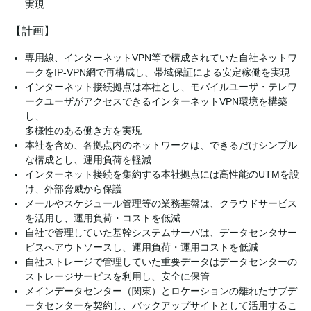
実現
【計画】
専用線、インターネットVPN等で構成されていた自社ネットワ
ークをIP-VPN網で再構成し、帯域保証による安定稼働を実現
インターネット接続拠点は本社とし、モバイルユーザ・テレワ
ークユーザがアクセスできるインターネットVPN環境を構築
し、
多様性のある働き方を実現
本社を含め、各拠点内のネットワークは、できるだけシンプル
な構成とし、運用負荷を軽減
インターネット接続を集約する本社拠点には高性能のUTMを設
け、外部脅威から保護
メールやスケジュール管理等の業務基盤は、クラウドサービス
を活用し、運用負荷・コストを低減
自社で管理していた基幹システムサーバは、データセンタサー
ビスへアウトソースし、運用負荷・運用コストを低減
自社ストレージで管理していた重要データはデータセンターの
ストレージサービスを利用し、安全に保管
メインデータセンター（関東）とロケーションの離れたサブデ
ータセンターを契約し、バックアップサイトとして活用するこ