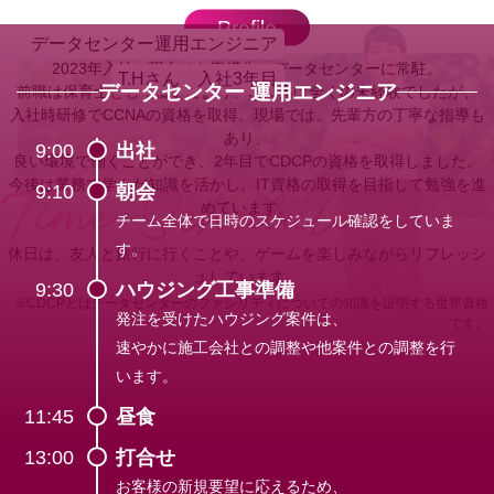
Profile
データセンター運用エンジニア
2023年入社。現在はお客様先のデータセンターに常駐。
T.Hさん 入社3年目
データセンター 運用エンジニア
前職は保育士として働いており、
IT業界は全くの未経験でしたが、
入社時研修でCCNAの資格を取得。
現場では、先輩方の丁寧な指導も
あり、
9:00
出社
良い環境で働くことができ、
2年目でCDCPの資格を取得しました。
今後は業務で学んだ知識を活かし、
IT資格の取得を目指して勉強を進
9:10
朝会
めています。
チーム全体で日時のスケジュール確認をしていま
す。
休日は、友人と旅行に行くことや、
ゲームを楽しみながらリフレッシ
ュしています。
9:30
ハウジング工事準備
※CDCPとはデータセンターのファシリティについての
知識を証明する世界資格
発注を受けたハウジング案件は、
です。
速やかに施工会社との調整や
他案件との調整を行
います。
11:45
昼食
13:00
打合せ
お客様の新規要望に応えるため、