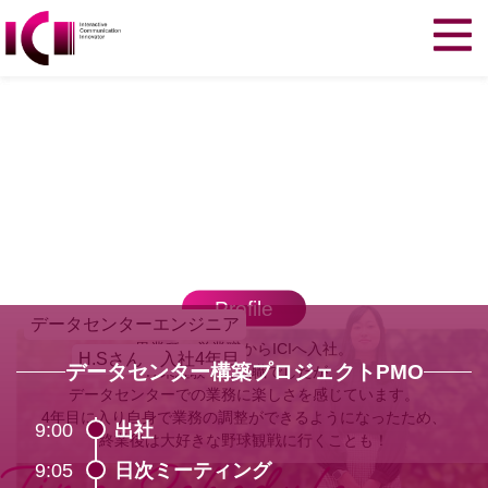
Profile
データセンターエンジニア
異業種の営業職からICIへ入社。
H.Sさん 入社4年目
データセンター構築
プロジェクトPMO
IT未経験での転職でしたが、
データセンターでの業務に楽しさを感じています。
4年目に入り自身で業務の調整が
できるようになったため、
9:00
出社
終業後は大好きな野球観戦に行くことも！
9:05
日次ミーティング