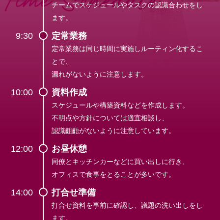
チームでスケジュールやタスクの
認識合わせをし
ます。
9:30
定常業務
定常業務は同じ時間に実施し
ルーティン化するこ
とで、
漏れがないように注意します。
10:00
資料作成
スケジュールや構築資料などを
作成します。
不明点や方針については適宜相談し、
認識齟齬がないように注意しています。
12:00
お昼休憩
同僚とキッチンカーなどに
買い出しに行き、
オフィスで食事をとることが多いです。
14:00
打合せ準備
打合せ資料を事前に確認し、
議題の洗い出しをし
ます。