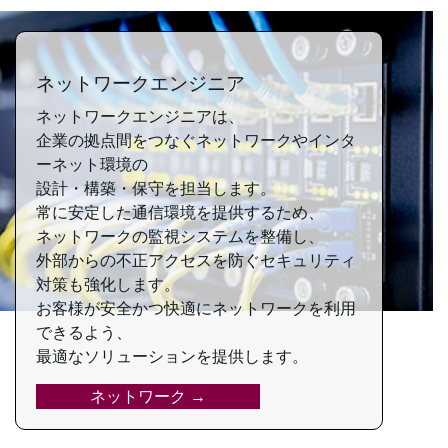
ネットワークエンジニア
ネットワークエンジニアは、
企業の拠点間をつなぐ
ネットワークや
インタ
ーネット環境の
設計・構築・保守を担当します。
常に安定した通信環境を
提供するため、
ネットワークの監視システムを
整備し、
外部からの不正アクセスを防ぐ
セキュリティ
対策も強化します。
お客様が安全かつ快適に
ネットワークを利用
できるよう、
最適なソリューションを提供します。
ネットワーク →