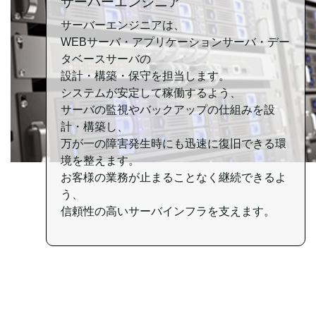
サーバーエンジニア
サーバーエンジニアは、
WEBサーバ
・アプリケーションサーバ
・デー
タベースサーバの
設計・構築・保守を担当します。
システムが安定して稼働するよう、
サーバの監視や
バックアップの仕組みを
設
計・構築し、
万が一の障害発生時にも
迅速に復旧できる環
境を整えます。
お客様の業務が止まることなく
継続できるよ
う、
信頼性の高いサーバインフラを
支えます。